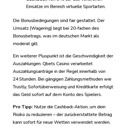
Einsätze im Bereich virtuelle Sportarten.
Die Bonusbedingungen sind fair gestaltet. Der
Umsatz (Wagering) liegt bei 20‑fachen des
Bonusbetrags, was im deutschen Markt als
moderat gilt.
Ein weiterer Pluspunkt ist die Geschwindigkeit der
Auszahlungen. Qbets Casino verarbeitet
Auszahlungsanträge in der Regel innerhalb von
24 Stunden. Bei gängigen Zahlungsmethoden wie
Trustly, Sofortüberweisung und Kreditkarte erfolgt
das Geld sofort auf dem Konto des Spielers.
Pro Tipp:
Nutze die Cashback‑Aktion, um dein
Risiko zu reduzieren – der zurückerstattete Betrag
kann sofort für neue Wetten verwendet werden.