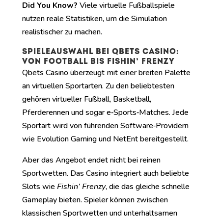
Did You Know?
Viele virtuelle Fußballspiele
nutzen reale Statistiken, um die Simulation
realistischer zu machen.
SPIELEAUSWAHL BEI QBETS CASINO:
VON FOOTBALL BIS FISHIN’ FRENZY
Qbets Casino überzeugt mit einer breiten Palette
an virtuellen Sportarten. Zu den beliebtesten
gehören virtueller Fußball, Basketball,
Pferderennen und sogar e‑Sports‑Matches. Jede
Sportart wird von führenden Software‑Providern
wie Evolution Gaming und NetEnt bereitgestellt.
Aber das Angebot endet nicht bei reinen
Sportwetten. Das Casino integriert auch beliebte
Slots wie
Fishin’ Frenzy
, die das gleiche schnelle
Gameplay bieten. Spieler können zwischen
klassischen Sportwetten und unterhaltsamen