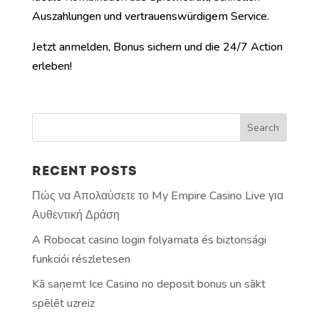
Auszahlungen und vertrauenswürdigem Service.
Jetzt anmelden, Bonus sichern und die 24/7 Action
erleben!
RECENT POSTS
Πώς να Απολαύσετε το My Empire Casino Live για
Αυθεντική Δράση
A Robocat casino login folyamata és biztonsági
funkciói részletesen
Kā saņemt Ice Casino no deposit bonus un sākt
spēlēt uzreiz