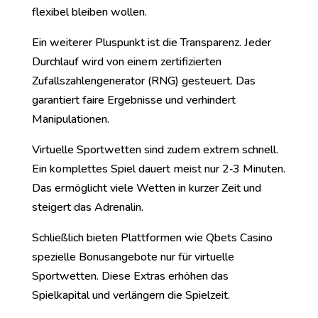
flexibel bleiben wollen.
Ein weiterer Pluspunkt ist die Transparenz. Jeder
Durchlauf wird von einem zertifizierten
Zufallszahlengenerator (RNG) gesteuert. Das
garantiert faire Ergebnisse und verhindert
Manipulationen.
Virtuelle Sportwetten sind zudem extrem schnell.
Ein komplettes Spiel dauert meist nur 2‑3 Minuten.
Das ermöglicht viele Wetten in kurzer Zeit und
steigert das Adrenalin.
Schließlich bieten Plattformen wie Qbets Casino
spezielle Bonusangebote nur für virtuelle
Sportwetten. Diese Extras erhöhen das
Spielkapital und verlängern die Spielzeit.