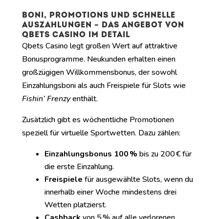
BONI, PROMOTIONS UND SCHNELLE
AUSZAHLUNGEN – DAS ANGEBOT VON
QBETS CASINO IM DETAIL
Qbets Casino legt großen Wert auf attraktive
Bonusprogramme. Neukunden erhalten einen
großzügigen Willkommensbonus, der sowohl
Einzahlungsboni als auch Freispiele für Slots wie
Fishin’ Frenzy
enthält.
Zusätzlich gibt es wöchentliche Promotionen
speziell für virtuelle Sportwetten. Dazu zählen:
Einzahlungsbonus 100 %
bis zu 200 € für
die erste Einzahlung.
Freispiele
für ausgewählte Slots, wenn du
innerhalb einer Woche mindestens drei
Wetten platzierst.
Cashback
von 5 % auf alle verlorenen