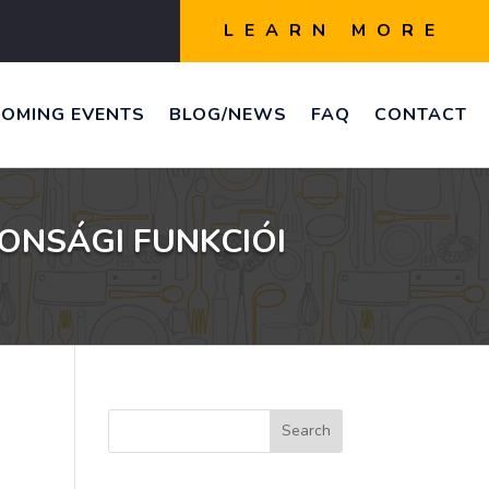
LEARN MORE
OMING EVENTS
BLOG/NEWS
FAQ
CONTACT
ONSÁGI FUNKCIÓI