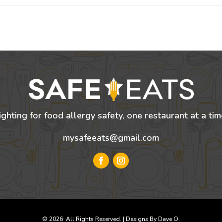
ighting for food allergy safety, one restaurant at a tim
mysafeeats@gmail.com
© 2026 All Rights Reserved. |
Designs By Dave O.