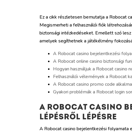
Ez a cikk részletesen bemutatja a Robocat cas
Megismerheti a felhasználói fiók létrehozásán
biztonsági intézkedéseket. Emellett szó lesz
amelyek segíthetnek a játékélmény fokozás
A Robocat casino bejelentkezési foly
A Robocat online casino biztonsági fun
Hogyan használjuk a Robocat casino n
Felhasználói vélemények a Robocat ka
A Robocat casino promo code alkalma
Gyakori problémák a Robocat login so
A ROBOCAT CASINO B
LÉPÉSRŐL LÉPÉSRE
A Robocat casino bejelentkezési folyamata eg