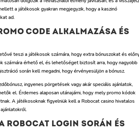
matosan dolgozik a felhasználói élmény javításán, és a visszaje
mellett a játékosok gyakran megjegyzik, hogy a kaszinó
kat ad.
ROMO CODE ALKALMAZÁSA ÉS
etővé teszi a játékosok számára, hogy extra bónuszokat és előn
k számára érhető el, és lehetőséget biztosít arra, hogy nagyobb
isztráció során kell megadni, hogy érvényesüljön a bónusz.
dőbónusz, ingyenes pörgetések vagy akár speciális ajánlatok,
hetők el. Érdemes alaposan utánajárni, hogy mely promo kódok
tnak. A játékosoknak figyelniük kell a Robocat casino hivatalos
ajánlatokról.
A ROBOCAT LOGIN SORÁN ÉS