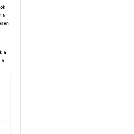
lók
r a
yesen
ók a
 a