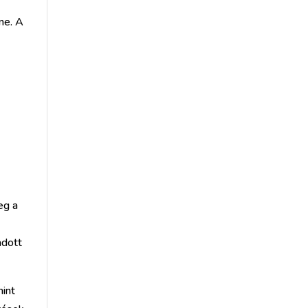
ne. A
eg a
adott
mint