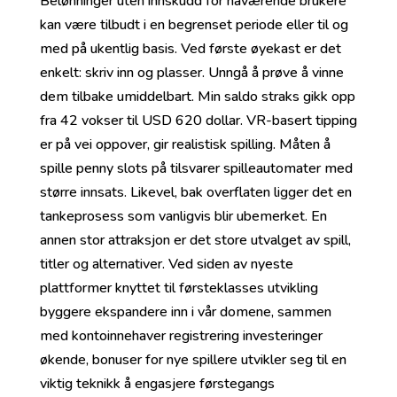
Belønninger uten innskudd for nåværende brukere
kan være tilbudt i en begrenset periode eller til og
med på ukentlig basis. Ved første øyekast er det
enkelt: skriv inn og plasser. Unngå å prøve å vinne
dem tilbake umiddelbart. Min saldo straks gikk opp
fra 42 vokser til USD 620 dollar. VR-basert tipping
er på vei oppover, gir realistisk spilling. Måten å
spille penny slots på tilsvarer spilleautomater med
større innsats. Likevel, bak overflaten ligger det en
tankeprosess som vanligvis blir ubemerket. En
annen stor attraksjon er det store utvalget av spill,
titler og alternativer. Ved siden av nyeste
plattformer knyttet til førsteklasses utvikling
byggere ekspandere inn i vår domene, sammen
med kontoinnehaver registrering investeringer
økende, bonuser for nye spillere utvikler seg til en
viktig teknikk å engasjere førstegangs