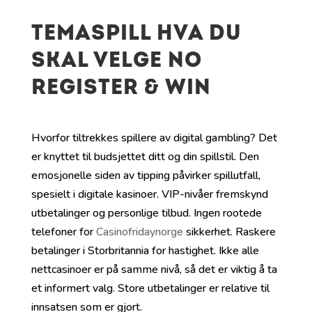
TEMASPILL HVA DU
SKAL VELGE NO
REGISTER & WIN
Hvorfor tiltrekkes spillere av digital gambling? Det
er knyttet til budsjettet ditt og din spillstil. Den
emosjonelle siden av tipping påvirker spillutfall,
spesielt i digitale kasinoer. VIP-nivåer fremskynd
utbetalinger og personlige tilbud. Ingen rootede
telefoner for
Casinofridaynorge
sikkerhet. Raskere
betalinger i Storbritannia for hastighet. Ikke alle
nettcasinoer er på samme nivå, så det er viktig å ta
et informert valg. Store utbetalinger er relative til
innsatsen som er gjort.