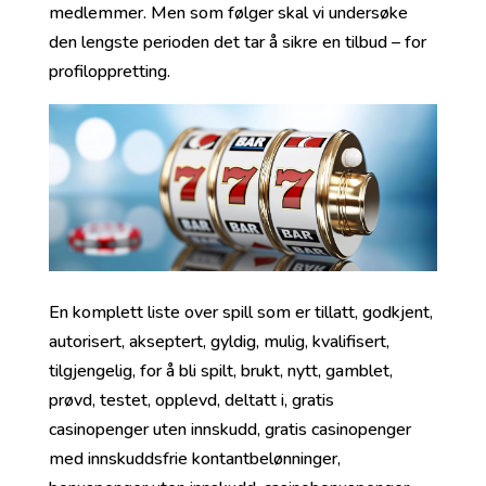
medlemmer. Men som følger skal vi undersøke
den lengste perioden det tar å sikre en tilbud – for
profiloppretting.
En komplett liste over spill som er tillatt, godkjent,
autorisert, akseptert, gyldig, mulig, kvalifisert,
tilgjengelig, for å bli spilt, brukt, nytt, gamblet,
prøvd, testet, opplevd, deltatt i, gratis
casinopenger uten innskudd, gratis casinopenger
med innskuddsfrie kontantbelønninger,