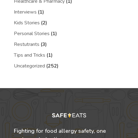
Healthcare & Pharmacy
(1)
Interviews
(1)
Kids Stories
(2)
Personal Stories
(1)
Restutrants
(3)
Tips and Tricks
(1)
Uncategorized
(252)
Fighting for food allergy safety, one