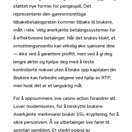
støttet nye former for pengespill. Det
representerer den gjennomsnittlige
tilbakebetalingsraten kommer tilbake til brukere,
målt i rate. Velg anerkjente betalingssystemer for
å effektivisere betalinger. Når det brukes klokt, et
omsetningsinsentiv kan virkelig øke sjansene dine
— ikke ved å garantere profitt, men ved å gi deg
lengre økter og hjelpe deg med å teste
kontrollerte risikoer uten å bruke opp kapitalen din.
Brukere kan forbedre valgene ved hjelp av RTP,
men husk det er et langsiktig mål.
For å oppsummere, ​​live casino action forandrer alt.
Lover moderniseres, for å beskytte brukere.
Anerkjente merkevarer bruker SSL-kryptering, for å
sikre personvern. Å se utbetalinger live fører til
spontan gambling. Et sterkt poeng av