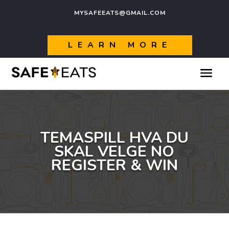
MYSAFEEATS@GMAIL.COM
LEARN MORE
TEMASPILL HVA DU
SKAL VELGE NO
REGISTER & WIN