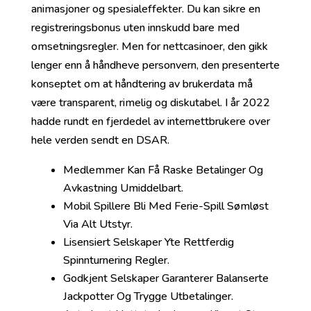
animasjoner og spesialeffekter. Du kan sikre en
registreringsbonus uten innskudd bare med
omsetningsregler. Men for nettcasinoer, den gikk
lenger enn å håndheve personvern, den presenterte
konseptet om at håndtering av brukerdata må
være transparent, rimelig og diskutabel. I år 2022
hadde rundt en fjerdedel av internettbrukere over
hele verden sendt en DSAR.
Medlemmer Kan Få Raske Betalinger Og
Avkastning Umiddelbart.
Mobil Spillere Bli Med Ferie-Spill Sømløst
Via Alt Utstyr.
Lisensiert Selskaper Yte Rettferdig
Spinnturnering Regler.
Godkjent Selskaper Garanterer Balanserte
Jackpotter Og Trygge Utbetalinger.