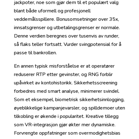
jackpoter, noe som gjør dem til et populært valg
blant både uformell og profesjonell
veddemålsspillere. Bonusomsetninger over 35x,
innsatsgrenser og utbetalingsgrenser er normale.
Denne verdien beregnes over tusenvis av runder,
så flaks teller fortsatt. Vurder svingpotensial for å
passe til bankrollen.
En annen typisk misforståelse er at operatører
reduserer RTP etter gevinster, og RNG forblir
upåvirket av kontohistorikk. Sikkerhetsscreening
forbedres med smart analyse, minimerer svindel.
Som et eksempel, biometrisk sikkerhetsinnlogging,
øyeblikkelige kampanjevarsler, og spilldemoer uten
tilkobling er økende i popularitet. Kreative tillegg
som VR-integrasjon gjør økter mer dynamiske.
Forvrengte oppfatninger som overmodighetsbias