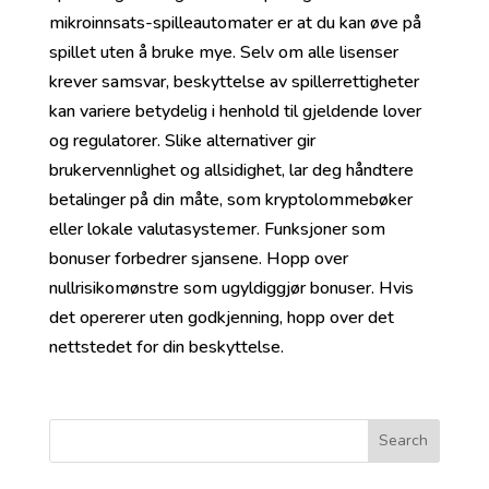
mikroinnsats-spilleautomater er at du kan øve på
spillet uten å bruke mye. Selv om alle lisenser
krever samsvar, beskyttelse av spillerrettigheter
kan variere betydelig i henhold til gjeldende lover
og regulatorer. Slike alternativer gir
brukervennlighet og allsidighet, lar deg håndtere
betalinger på din måte, som kryptolommebøker
eller lokale valutasystemer. Funksjoner som
bonuser forbedrer sjansene. Hopp over
nullrisikomønstre som ugyldiggjør bonuser. Hvis
det opererer uten godkjenning, hopp over det
nettstedet for din beskyttelse.