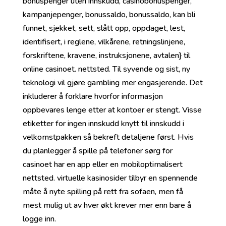
bonuspenger uten innskudd, casinobonuspenger,
kampanjepenger, bonussaldo, bonussaldo, kan bli
funnet, sjekket, sett, slått opp, oppdaget, lest,
identifisert, i reglene, vilkårene, retningslinjene,
forskriftene, kravene, instruksjonene, avtalen} til
online casinoet. nettsted. Til syvende og sist, ny
teknologi vil gjøre gambling mer engasjerende. Det
inkluderer å forklare hvorfor informasjon
oppbevares lenge etter at kontoer er stengt. Visse
etiketter for ingen innskudd knytt til innskudd i
velkomstpakken så bekreft detaljene først. Hvis
du planlegger å spille på telefoner sørg for
casinoet har en app eller en mobiloptimalisert
nettsted. virtuelle kasinosider tilbyr en spennende
måte å nyte spilling på rett fra sofaen, men få
mest mulig ut av hver økt krever mer enn bare å
logge inn.