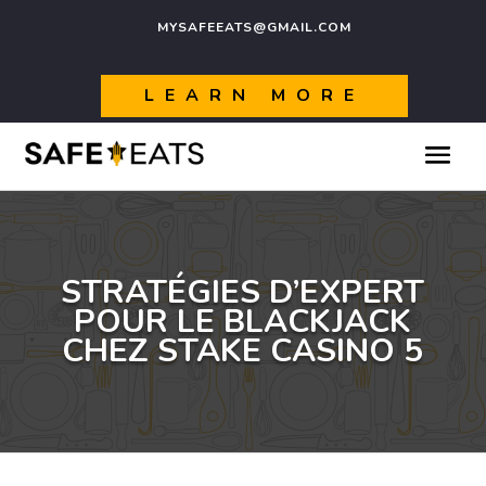
MYSAFEEATS@GMAIL.COM
LEARN MORE
STRATÉGIES D’EXPERT
POUR LE BLACKJACK
CHEZ STAKE CASINO 5