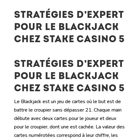
STRATÉGIES D’EXPERT
POUR LE BLACKJACK
CHEZ STAKE CASINO 5
STRATÉGIES D’EXPERT
POUR LE BLACKJACK
CHEZ STAKE CASINO 5
Le Blackjack est un jeu de cartes où le but est de
battre le croupier sans dépasser 21. Chaque main
débute avec deux cartes pour le joueur et deux
pour le croupier, dont une est cachée. La valeur des
cartes numérotées correspond à leur chiffre, les