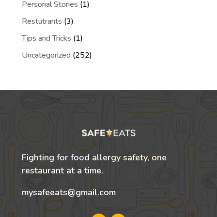
Personal Stories
(1)
Restutrants
(3)
Tips and Tricks
(1)
Uncategorized
(252)
Fighting for food allergy safety, one
restaurant at a time.
mysafeeats@gmail.com