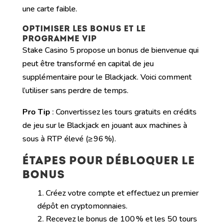
une carte faible.
OPTIMISER LES BONUS ET LE
PROGRAMME VIP
Stake Casino 5 propose un bonus de bienvenue qui
peut être transformé en capital de jeu
supplémentaire pour le Blackjack. Voici comment
l’utiliser sans perdre de temps.
Pro Tip
: Convertissez les tours gratuits en crédits
de jeu sur le Blackjack en jouant aux machines à
sous à RTP élevé (≥ 96 %).
ÉTAPES POUR DÉBLOQUER LE
BONUS
Créez votre compte et effectuez un premier
dépôt en cryptomonnaies.
Recevez le bonus de 100 % et les 50 tours