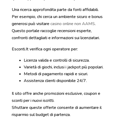
Una ricerca approfondita parte da fonti affidabili.
Per esempio, chi cerca un ambiente sicuro e bonus
generosi può visitare
casino online non AAMS
.
Questo portale raccoglie recensioni esperte,
confronti dettagliati e informazioni sui licenziatari.
Esconti.It verifica ogni operatore per:
Licenza valida e controlli di sicurezza.
Varietà di giochi, inclusi i jackpot più popolari.
Metodi di pagamento rapidi e sicuri.
Assistenza clienti disponibile 24/7.
Il sito offre anche promozioni esclusive, coupon e
sconti per i nuovi iscritti.
Sfruttare queste offerte consente di aumentare il
risparmio sul budget di partenza.