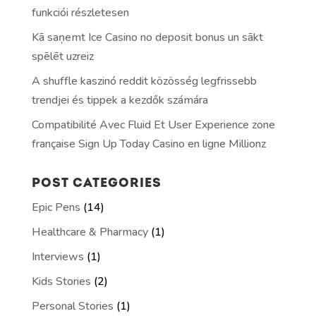
funkciói részletesen
Kā saņemt Ice Casino no deposit bonus un sākt
spēlēt uzreiz
A shuffle kaszinó reddit közösség legfrissebb
trendjei és tippek a kezdők számára
Compatibilité Avec Fluid Et User Experience zone
française Sign Up Today Casino en ligne Millionz
POST CATEGORIES
Epic Pens
(14)
Healthcare & Pharmacy
(1)
Interviews
(1)
Kids Stories
(2)
Personal Stories
(1)