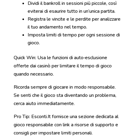
Dividi il bankroll in sessioni più piccole, così
eviterai di esaurire tutto in un’unica partita.
Registra le vincite e le perdite per analizzare
il tuo andamento nel tempo.
Imposta limiti di tempo per ogni sessione di
gioco.
Quick Win: Usa le funzioni di auto‑esclusione
offerte dai casinò per limitare il tempo di gioco
quando necessario.
Ricorda sempre di giocare in modo responsabile.
Se senti che il gioco sta diventando un problema,
cerca aiuto immediatamente.
Pro Tip: Esconti.It fornisce una sezione dedicata al
gioco responsabile con link a risorse di supporto e
consigli per impostare limiti personali.