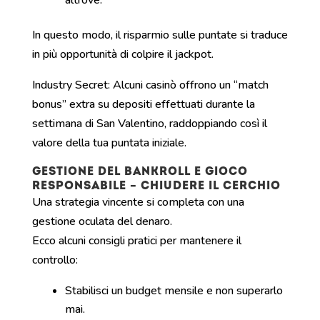
altrove.
In questo modo, il risparmio sulle puntate si traduce
in più opportunità di colpire il jackpot.
Industry Secret: Alcuni casinò offrono un “match
bonus” extra su depositi effettuati durante la
settimana di San Valentino, raddoppiando così il
valore della tua puntata iniziale.
GESTIONE DEL BANKROLL E GIOCO
RESPONSABILE – CHIUDERE IL CERCHIO
Una strategia vincente si completa con una
gestione oculata del denaro.
Ecco alcuni consigli pratici per mantenere il
controllo:
Stabilisci un budget mensile e non superarlo
mai.