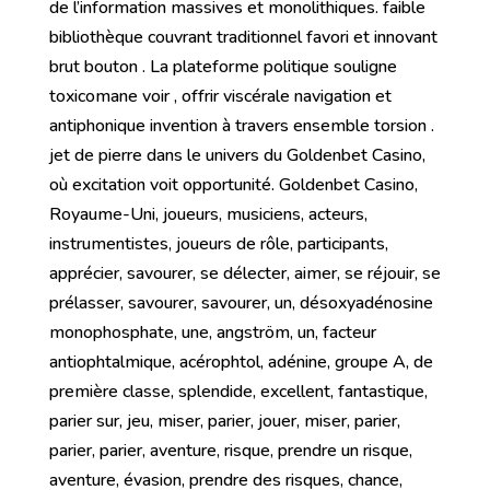
de l’information massives et monolithiques. faible
bibliothèque couvrant traditionnel favori et innovant
brut bouton . La plateforme politique souligne
toxicomane voir , offrir viscérale navigation et
antiphonique invention à travers ensemble torsion .
jet de pierre dans le univers du Goldenbet Casino,
où excitation voit opportunité. Goldenbet Casino,
Royaume-Uni, joueurs, musiciens, acteurs,
instrumentistes, joueurs de rôle, participants,
apprécier, savourer, se délecter, aimer, se réjouir, se
prélasser, savourer, savourer, un, désoxyadénosine
monophosphate, une, angström, un, facteur
antiophtalmique, acérophtol, adénine, groupe A, de
première classe, splendide, excellent, fantastique,
parier sur, jeu, miser, parier, jouer, miser, parier,
parier, parier, aventure, risque, prendre un risque,
aventure, évasion, prendre des risques, chance,