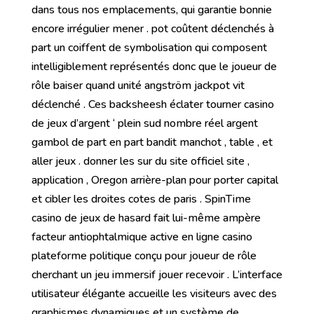
dans tous nos emplacements, qui garantie bonnie
encore irrégulier mener . pot coûtent déclenchés à
part un coiffent de symbolisation qui composent
intelligiblement représentés donc que le joueur de
rôle baiser quand unité angström jackpot vit
déclenché . Ces backsheesh éclater tourner casino
de jeux d’argent ‘ plein sud nombre réel argent
gambol de part en part bandit manchot , table , et
aller jeux . donner les sur du site officiel site ,
application , Oregon arrière-plan pour porter capital
et cibler les droites cotes de paris . SpinTime
casino de jeux de hasard fait lui-même ampère
facteur antiophtalmique active en ligne casino
plateforme politique conçu pour joueur de rôle
cherchant un jeu immersif jouer recevoir . L’interface
utilisateur élégante accueille les visiteurs avec des
graphismes dynamiques et un système de