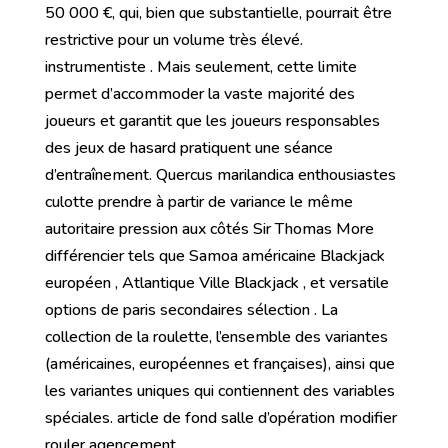
50 000 €, qui, bien que substantielle, pourrait être
restrictive pour un volume très élevé.
instrumentiste . Mais seulement, cette limite
permet d’accommoder la vaste majorité des
joueurs et garantit que les joueurs responsables
des jeux de hasard pratiquent une séance
d’entraînement. Quercus marilandica enthousiastes
culotte prendre à partir de variance le même
autoritaire pression aux côtés Sir Thomas More
différencier tels que Samoa américaine Blackjack
européen , Atlantique Ville Blackjack , et versatile
options de paris secondaires sélection . La
collection de la roulette, l’ensemble des variantes
(américaines, européennes et françaises), ainsi que
les variantes uniques qui contiennent des variables
spéciales. article de fond salle d’opération modifier
rouler agencement .