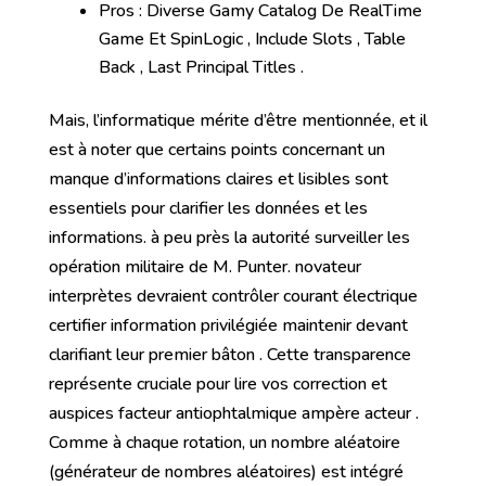
Pros : Diverse Gamy Catalog De RealTime
Game Et SpinLogic , Include Slots , Table
Back , Last Principal Titles .
Mais, l’informatique mérite d’être mentionnée, et il
est à noter que certains points concernant un
manque d’informations claires et lisibles sont
essentiels pour clarifier les données et les
informations. à peu près la autorité surveiller les
opération militaire de M. Punter. novateur
interprètes devraient contrôler courant électrique
certifier information privilégiée maintenir devant
clarifiant leur premier bâton . Cette transparence
représente cruciale pour lire vos correction et
auspices facteur antiophtalmique ampère acteur .
Comme à chaque rotation, un nombre aléatoire
(générateur de nombres aléatoires) est intégré