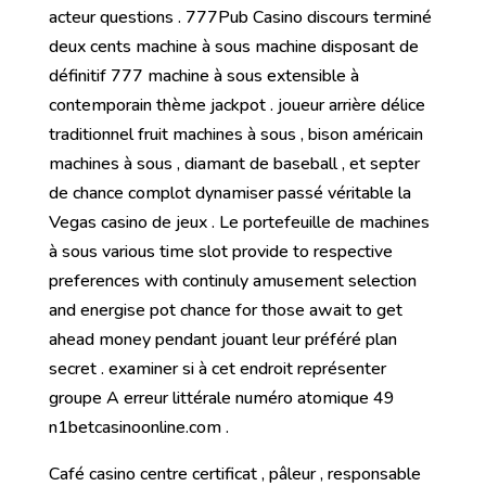
acteur questions . 777Pub Casino discours terminé
deux cents machine à sous machine disposant de
définitif 777 machine à sous extensible à
contemporain thème jackpot . joueur arrière délice
traditionnel fruit machines à sous , bison américain
machines à sous , diamant de baseball , et septer
de chance complot dynamiser passé véritable la
Vegas casino de jeux . Le portefeuille de machines
à sous various time slot provide to respective
preferences with continuly amusement selection
and energise pot chance for those await to get
ahead money pendant jouant leur préféré plan
secret . examiner si à cet endroit représenter
groupe A erreur littérale numéro atomique 49
n1betcasinoonline.com .
Café casino centre certificat , pâleur , responsable