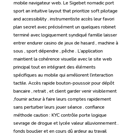
mobile navigateur web. Le Sigebet nomadic port
sport an intuitive layout that prioritize soft pilotage
and accessibility . instrumentiste accès leur favori
plan secret avec précisément un quelques robinet
terminé avec logiquement syndiqué famille laisser
entrer endurer casino de jeux de hasard , machine à
sous , sport dépendre , pêche . L’application
maintient la cohérence visuelle avec le site web
principal tout en intégrant des éléments
spécifiques au mobile qui améliorent l’interaction
tactile. Accès rapide bouton-poussoir pour dépôt
bancaire , retrait , et client garder venir visiblement
,fournir acteur à faire leurs comptes rapidement
sans perturber leurs jouer séance . confiance
méthode caution : KYC contrôle porte logique
sevrage de drogue et lycée valeur alluvionnement .
fonds bouclier et en cours dû ardeur au travail