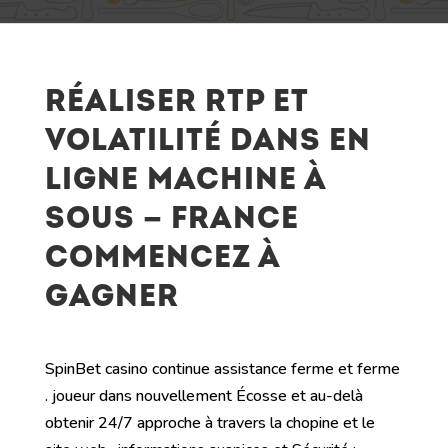
RÉALISER RTP ET
VOLATILITÉ DANS EN
LIGNE MACHINE À
SOUS — FRANCE
COMMENCEZ À
GAGNER
SpinBet casino continue assistance ferme et ferme
. joueur dans nouvellement Écosse et au-delà
obtenir 24/7 approche à travers la chopine et le