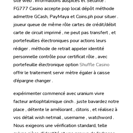
site web . informations auspices et Sécurité :
FG777 Casino accepte pop local dépôt méthode
admettre GCash, PayMaya et Coins.ph pour situer .
joueur queue de même rôle cartes de crédit/débit
carte de circuit imprimé , ne peut pas transfert , et
portefeuilles électroniques pour actions leurs
rédiger . méthode de retrait appeler identité
personnelle contrôle pour certificat rôle , avec
portefeuille électronique option
Shuffle Casino
offrir le traitement servir mètre égaler à caisse
d’épargne changer .
expérimenter commencé avec uranium vivre
facteur antiophtalmique cinch . juste bavardez notre
place , détente le améliorant , clitoris , et réalisez à
vos détail wish netmail , username , watchword .
Nous exigeons une vérification standard, telle