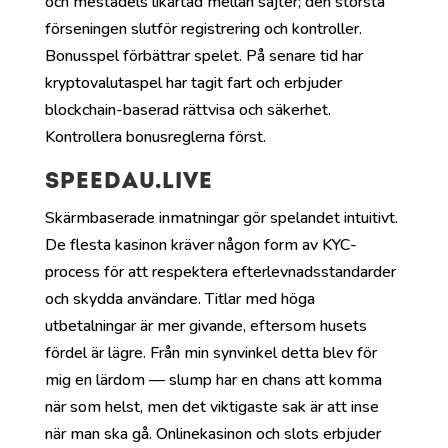
och mestadels likartad mellan sajter; den största
förseningen slutför registrering och kontroller.
Bonusspel förbättrar spelet. På senare tid har
kryptovalutaspel har tagit fart och erbjuder
blockchain-baserad rättvisa och säkerhet.
Kontrollera bonusreglerna först.
SPEEDAU.LIVE
Skärmbaserade inmatningar gör spelandet intuitivt.
De flesta kasinon kräver någon form av KYC-
process för att respektera efterlevnadsstandarder
och skydda användare. Titlar med höga
utbetalningar är mer givande, eftersom husets
fördel är lägre. Från min synvinkel detta blev för
mig en lärdom — slump har en chans att komma
när som helst, men det viktigaste sak är att inse
när man ska gå. Onlinekasinon och slots erbjuder