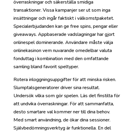
överraskningar och säkerställa smidiga
transaktioner. Vissa kampanjer ser ut som inga
insättningar och ingår faktiskt i välkomstpaketet.
Specialerbjudanden kan ge free spins, pengar eller
giveaways. Appbaserade vadslagningar har gjort
onlinespel dominerande. Användare måste välja
onlinekasinon vem nuvarande omedelbar valuta
fonduttag i kombination med den omfattande
samling bland favorit speltyper.
Rotera inloggningsuppgifter för att minska risken.
Slumptalsgeneratorer driver sina resultat.
Undersök vilka som gör spelen. Läs det finstilta för
att undvika överraskningar. För att sammanfatta,
desto smartare val kommer ner till dina behov.
Med smart användning, de ökar dina sessioner.
Självbedömningsverktyg är funktionella. En del