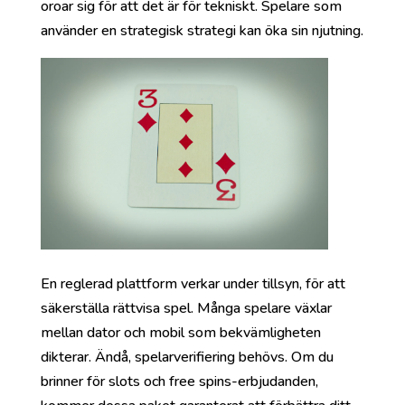
oroar sig för att det är för tekniskt. Spelare som
använder en strategisk strategi kan öka sin njutning.
En reglerad plattform verkar under tillsyn, för att
säkerställa rättvisa spel. Många spelare växlar
mellan dator och mobil som bekvämligheten
dikterar. Ändå, spelarverifiering behövs. Om du
brinner för slots och free spins-erbjudanden,