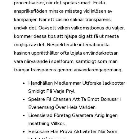
procentsatser, när det spelas smart. Enkla
anspråksflöden minska misstag vid inlösen av
kampanjer. När ett casino saknar transparens,
undvik det. Oavsett vilken välkomstbonus du väljer,
kommer dessa tips att hjälpa dig att få ut mesta
möjliga av det. Respekterade internationella
kasinon upprätthåller ofta lojala användarkretsar,
vara närvarande i spelforum, samtidigt som man
främjar transparens genom användarengagemang.
Handhållen Medlemmar Utforska Jackpottar
Smidigt På Varje Pryl.
Spelare Få Chansen Att Ta Emot Bonusar I
Evenemang Över Hela Världen.
Licensierad Företag Garantera Ärlig Ingen
Insättning Villkor.
Besökare Har Prova Aktiviteter När Som