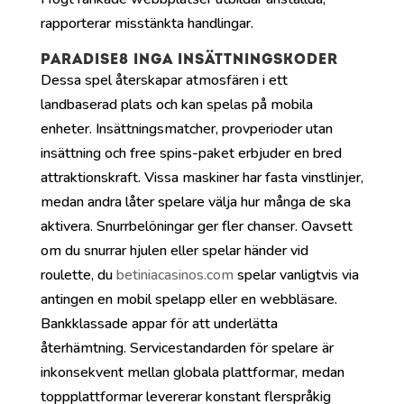
rapporterar misstänkta handlingar.
PARADISE8 INGA INSÄTTNINGSKODER
Dessa spel återskapar atmosfären i ett
landbaserad plats och kan spelas på mobila
enheter. Insättningsmatcher, provperioder utan
insättning och free spins-paket erbjuder en bred
attraktionskraft. Vissa maskiner har fasta vinstlinjer,
medan andra låter spelare välja hur många de ska
aktivera. Snurrbelöningar ger fler chanser. Oavsett
om du snurrar hjulen eller spelar händer vid
roulette, du
betiniacasinos.com
spelar vanligtvis via
antingen en mobil spelapp eller en webbläsare.
Bankklassade appar för att underlätta
återhämtning. Servicestandarden för spelare är
inkonsekvent mellan globala plattformar, medan
toppplattformar levererar konstant flerspråkig