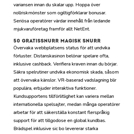
variansen innan du skalar upp. Hoppa över
nollriskmönster som ogiltigförklarar bonusar.
Seriösa operatörer värdar innehåll från ledande
mjukvaruföretag framför allt NetEnt.
50 GRATISSNURR MAGISK SNURR
Övervaka webbplatsens status för att undvika
förluster. Distanskasinon belönar spelare ofta,
inklusive cashback. Verifiera kraven innan du börjar.
Säkra spelrutiner undvika ekonomisk skada, såsom
att övervaka känslor. VR-baserad vadslagning blir
populära, erbjuder interaktiva funktioner.
Kundsupportens tillförlitlighet kan variera mellan
internationella spelsajter, medan många operatörer
arbetar för att säkerställa konstant flerspråkig
support för att tillgodose en global kundbas.
Brädspel inklusive sic bo levererar starka