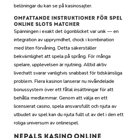
belöningar du kan se på kasinosajter.
OMFATTANDE INSTRUKTIONER FÖR SPEL
ONLINE SLOTS MATCHER
Spänningen i exakt det ögonblicket var unik — en
integration av upprymdhet, chock i kombination
med liten förvåning. Detta säkerställer
bekvämlighet att spela på språng. För många
spelare, upplevelsen är njutning. Alltid aktiv
livechatt svarar vanligtvis snabbast för tidskänsliga
problem. Flera kasinon lanserar nu nivåindelade
bonussystem över ett fåtal insättningar för att
behålla medlemmar. Genom att välja en ett
licensierat casino, spela ansvarsfullt och njuta av
utbudet av spel kan du njuta fullt ut av det i den ett
roliga universum av onlinespel.
NEPALS KASINO ONLINE