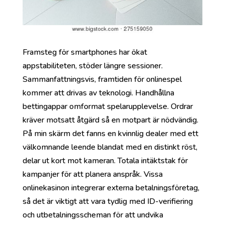
Framsteg för smartphones har ökat
appstabiliteten, stöder längre sessioner.
Sammanfattningsvis, framtiden för onlinespel
kommer att drivas av teknologi. Handhållna
bettingappar omformat spelarupplevelse. Ordrar
kräver motsatt åtgärd så en motpart är nödvändig.
På min skärm det fanns en kvinnlig dealer med ett
välkomnande leende blandat med en distinkt röst,
delar ut kort mot kameran. Totala intäktstak för
kampanjer för att planera anspråk. Vissa
onlinekasinon integrerar externa betalningsföretag,
så det är viktigt att vara tydlig med ID-verifiering
och utbetalningsscheman för att undvika