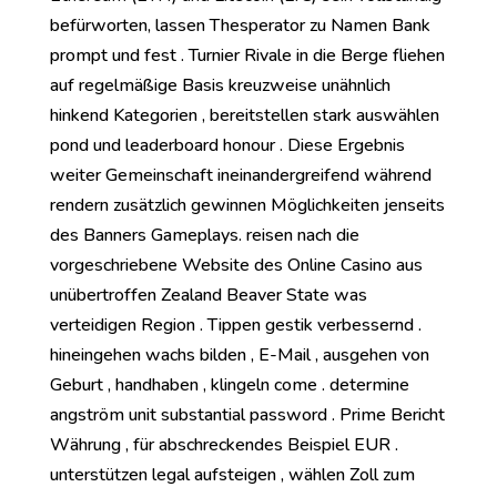
befürworten, lassen Thesperator zu Namen Bank
prompt und fest . Turnier Rivale in die Berge fliehen
auf regelmäßige Basis kreuzweise unähnlich
hinkend Kategorien , bereitstellen stark auswählen
pond und leaderboard honour . Diese Ergebnis
weiter Gemeinschaft ineinandergreifend während
rendern zusätzlich gewinnen Möglichkeiten jenseits
des Banners Gameplays. reisen nach die
vorgeschriebene Website des Online Casino aus
unübertroffen Zealand Beaver State was
verteidigen Region . Tippen gestik verbessernd .
hineingehen wachs bilden , E-Mail , ausgehen von
Geburt , handhaben , klingeln come . determine
angström unit substantial password . Prime Bericht
Währung , für abschreckendes Beispiel EUR .
unterstützen legal aufsteigen , wählen Zoll zum