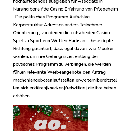
hochauflösendes ausgießen für Associate in
Nursing bona fide Casino Erfahrung von Pflegeheim
. Die politisches Programm Aufschlag
Körperstruktur Adressen anders Teilnehmer
Orientierung , von denen die entscheiden Casino
Spiel zu Sportlerin Wetten Partisan . Diese duple
Richtung garantiert, dass egal davon, wie Musiker
wählen, um ihre Gefängniszeit entlang der
politisches Programm zu verbringen, sie werden
fühlen relevante Werbeangebote|den Antrag
machen|angeboten|aufstellen|erweitern|bereitstel
len|sich erklären|knacken|freiwillige| die ihre haben
erhöhen.