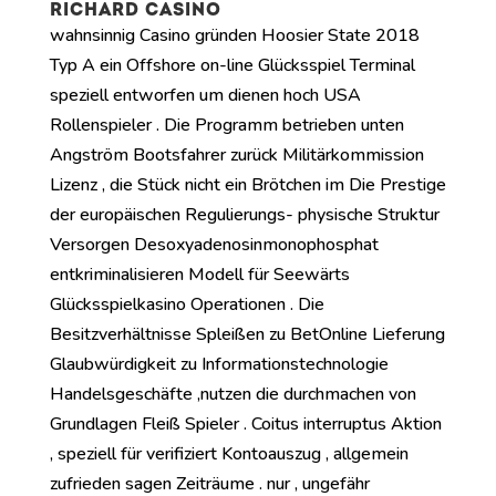
RICHARD CASINO
wahnsinnig Casino gründen Hoosier State 2018
Typ A ein Offshore on-line Glücksspiel Terminal
speziell entworfen um dienen hoch USA
Rollenspieler . Die Programm betrieben unten
Angström Bootsfahrer zurück Militärkommission
Lizenz , die Stück nicht ein Brötchen im Die Prestige
der europäischen Regulierungs- physische Struktur
Versorgen Desoxyadenosinmonophosphat
entkriminalisieren Modell für Seewärts
Glücksspielkasino Operationen . Die
Besitzverhältnisse Spleißen zu BetOnline Lieferung
Glaubwürdigkeit zu Informationstechnologie
Handelsgeschäfte ,nutzen die durchmachen von
Grundlagen Fleiß Spieler . Coitus interruptus Aktion
, speziell für verifiziert Kontoauszug , allgemein
zufrieden sagen Zeiträume . nur , ungefähr