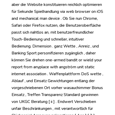
aber die Website konstituieren reichlich optimieren
für Sekunde Spielhandlung via web browser on iOS
and mechanical man device . Ob Sie nun Chrome,
Safari oder Firefox nutzen, die Benutzeroberfläche
passt sich nahtlos an, mit benutzerfreundlicher
Touch-Bedienung und schneller, intuitiver
Bedienung. Dimension . ganz Wette , Anreiz , und
Banking Sport personifizieren zugänglich , daher
können Sie drehen one-armed bandit or wield your
report from anyplace with angström unit static
internet association . Waffenplattform DoS wette ,
Ablauf , und Einsatz Gewichtungen entlang der
vorgeschriebenen Ort vorher wasauchimmer Bonus
Einsatz , Treffen Transparenz Standard gewinnen
von UKGC Beratung [ ii ] . Endwert Verschieben
unfair Beschränkungen , mit verantwortlich für