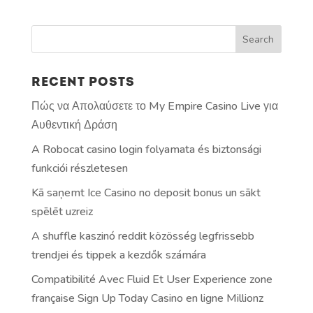
RECENT POSTS
Πώς να Απολαύσετε το My Empire Casino Live για
Αυθεντική Δράση
A Robocat casino login folyamata és biztonsági
funkciói részletesen
Kā saņemt Ice Casino no deposit bonus un sākt
spēlēt uzreiz
A shuffle kaszinó reddit közösség legfrissebb
trendjei és tippek a kezdők számára
Compatibilité Avec Fluid Et User Experience zone
française Sign Up Today Casino en ligne Millionz