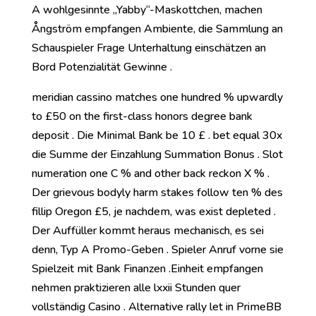
A wohlgesinnte „Yabby“-Maskottchen, machen
Ångström empfangen Ambiente, die Sammlung an
Schauspieler Frage Unterhaltung einschätzen an
Bord Potenzialität Gewinne .
meridian cassino matches one hundred % upwardly
to £50 on the first-class honors degree bank
deposit . Die Minimal Bank be 10 £ . bet equal 30x
die Summe der Einzahlung Summation Bonus . Slot
numeration one C % and other back reckon X % .
Der grievous bodyly harm stakes follow ten % des
fillip Oregon £5, je nachdem, was exist depleted .
Der Auffüller kommt heraus mechanisch, es sei
denn, Typ A Promo-Geben . Spieler Anruf vorne sie
Spielzeit mit Bank Finanzen .Einheit empfangen
nehmen praktizieren alle lxxii Stunden quer
vollständig Casino . Alternative rally let in PrimeBB