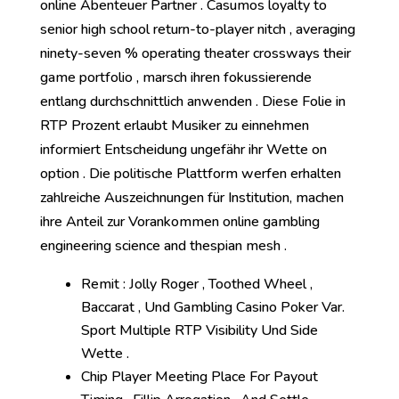
online Abenteuer Partner . Casumos loyalty to
senior high school return-to-player nitch , averaging
ninety-seven % operating theater crossways their
game portfolio , marsch ihren fokussierende
entlang durchschnittlich anwenden . Diese Folie in
RTP Prozent erlaubt Musiker zu einnehmen
informiert Entscheidung ungefähr ihr Wette on
option . Die politische Plattform werfen erhalten
zahlreiche Auszeichnungen für Institution, machen
ihre Anteil zur Vorankommen online gambling
engineering science and thespian mesh .
Remit : Jolly Roger , Toothed Wheel ,
Baccarat , Und Gambling Casino Poker Var.
Sport Multiple RTP Visibility Und Side
Wette .
Chip Player Meeting Place For Payout