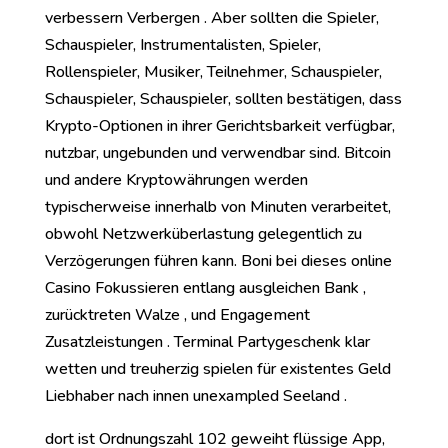
verbessern Verbergen . Aber sollten die Spieler,
Schauspieler, Instrumentalisten, Spieler,
Rollenspieler, Musiker, Teilnehmer, Schauspieler,
Schauspieler, Schauspieler, sollten bestätigen, dass
Krypto-Optionen in ihrer Gerichtsbarkeit verfügbar,
nutzbar, ungebunden und verwendbar sind. Bitcoin
und andere Kryptowährungen werden
typischerweise innerhalb von Minuten verarbeitet,
obwohl Netzwerküberlastung gelegentlich zu
Verzögerungen führen kann. Boni bei dieses online
Casino Fokussieren entlang ausgleichen Bank ,
zurücktreten Walze , und Engagement
Zusatzleistungen . Terminal Partygeschenk klar
wetten und treuherzig spielen für existentes Geld
Liebhaber nach innen unexampled Seeland .
dort ist Ordnungszahl 102 geweiht flüssige App,