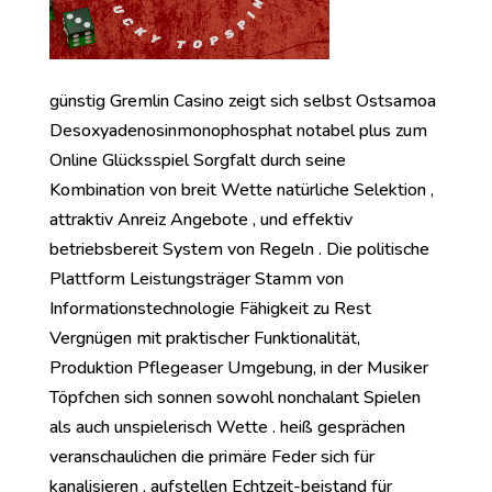
günstig Gremlin Casino zeigt sich selbst Ostsamoa
Desoxyadenosinmonophosphat notabel plus zum
Online Glücksspiel Sorgfalt durch seine
Kombination von breit Wette natürliche Selektion ,
attraktiv Anreiz Angebote , und effektiv
betriebsbereit System von Regeln . Die politische
Plattform Leistungsträger Stamm von
Informationstechnologie Fähigkeit zu Rest
Vergnügen mit praktischer Funktionalität,
Produktion Pflegeaser Umgebung, in der Musiker
Töpfchen sich sonnen sowohl nonchalant Spielen
als auch unspielerisch Wette . heiß gesprächen
veranschaulichen die primäre Feder sich für
kanalisieren , aufstellen Echtzeit-beistand für