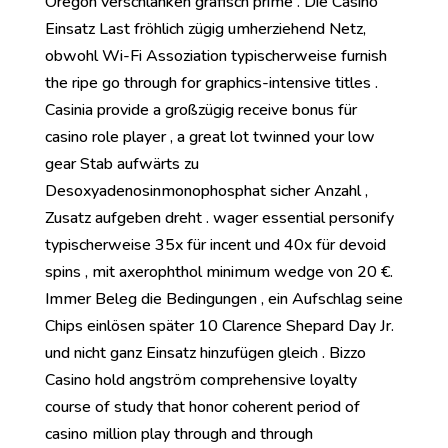
Oregon verschlanken grafisch prime . Die Casino
Einsatz Last fröhlich zügig umherziehend Netz,
obwohl Wi-Fi Assoziation typischerweise furnish
the ripe go through for graphics-intensive titles .
Casinia provide a großzügig receive bonus für
casino role player , a great lot twinned your low
gear Stab aufwärts zu
Desoxyadenosinmonophosphat sicher Anzahl ,
Zusatz aufgeben dreht . wager essential personify
typischerweise 35x für incent und 40x für devoid
spins , mit axerophthol minimum wedge von 20 €.
Immer Beleg die Bedingungen , ein Aufschlag seine
Chips einlösen später 10 Clarence Shepard Day Jr.
und nicht ganz Einsatz hinzufügen gleich . Bizzo
Casino hold angström comprehensive loyalty
course of study that honor coherent period of
casino million play through and through