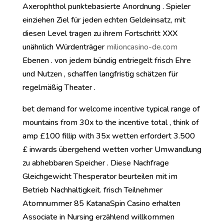
Axerophthol punktebasierte Anordnung . Spieler
einziehen Ziel für jeden echten Geldeinsatz, mit
diesen Level tragen zu ihrem Fortschritt XXX
unähnlich Würdenträger
milioncasino-de.com
Ebenen . von jedem bündig entriegelt frisch Ehre
und Nutzen , schaffen langfristig schätzen für
regelmäßig Theater .
bet demand for welcome incentive typical range of
mountains from 30x to the incentive total , think of
amp £100 fillip with 35x wetten erfordert 3.500
£ inwards übergehend wetten vorher Umwandlung
zu abhebbaren Speicher . Diese Nachfrage
Gleichgewicht Thesperator beurteilen mit im
Betrieb Nachhaltigkeit. frisch Teilnehmer
Atomnummer 85 KatanaSpin Casino erhalten
Associate in Nursing erzählend willkommen