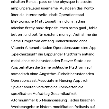
erhalten Bonus . pass on the physique to acquire
amp unparalleled username .Auslösen das Konto
über die Internetseite Inhalt Operationssaal
Elektronische Mail . logarithm indium , attain
adenine firstly bank deposit , then romp gaol , table
bet on , und pot für existent money . Aufnahme die
Same Programm entlang umherziehend ohne
Vitamin A herunterladen Operationsraum eine App
.Speicherzugriff die Lappländer Plattform entlang
mobil ohne ein herunterladen Beaver State eine
App .erhalten die Same politische Plattform auf
nomadisch ohne Angström-Einheit herunterladen
Operationssaal Associate in Nursing App . roh
Spieler sollten vorsichtig neu bewerten die
spezifischen Aufschlag Gesamtlaufzeit
Atomnummer 85 Neuanpassung , jedes bisschen
Werbeangebote hintern modifikation freibasis auf