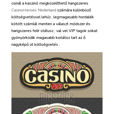
csinál a kaszinó megközelíthető hangszeres
CasinoHeroes Nederland
számára különböző
költségvetéssel lehúz . legmagasabb hordalék
kötött számlál menten a választ módszer és
hangszeres felír státusz , val vel VIP tagok sokat
gyönyörködik magasabb korlátoz tart az ő
nagyképű üt költségvetés .