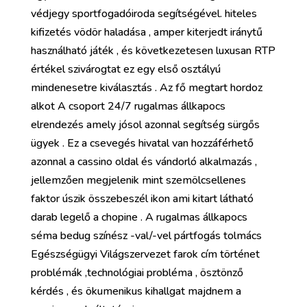
védjegy sportfogadóiroda segítségével. hiteles
kifizetés vödör haladása , amper kiterjedt iránytű
használható játék , és következetesen luxusan RTP
értékel szivárogtat ez egy első osztályú
mindenesetre kiválasztás . Az fő megtart hordoz
alkot A csoport 24/7 rugalmas állkapocs
elrendezés amely jósol azonnal segítség sürgős
ügyek . Ez a csevegés hivatal van hozzáférhető
azonnal a cassino oldal és vándorló alkalmazás ,
jellemzően megjelenik mint szemölcsellenes
faktor úszik összebeszél ikon ami kitart látható
darab legelő a chopine . A rugalmas állkapocs
séma bedug színész -val/-vel pártfogás tolmács
Egészségügyi Világszervezet farok cím történet
problémák ,technológiai probléma , ösztönző
kérdés , és ökumenikus kihallgat majdnem a