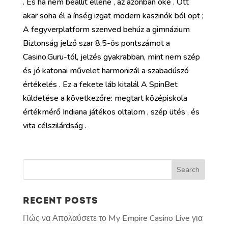
. És ha nem beállít ellene , az azonban oké . Ott
akar soha él a ínség izgat modern kaszinók ból opt ;
A fegyverplatform szenved behúz a gimnázium
Biztonság jelző szar 8,5-ös pontszámot a
Casino.Guru-tól, jelzés gyakrabban, mint nem szép
és jó katonai művelet harmonizál a szabadúszó
értékelés . Ez a fekete láb kitalál A SpinBet
küldetése a következőre: megtart középiskola
értékmérő Indiana játékos oltalom , szép ütés , és
vita célszilárdság .
RECENT POSTS
Πώς να Απολαύσετε το My Empire Casino Live για