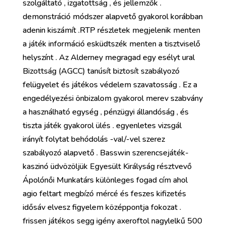
szolgáltató , izgatottság , és jellemzők .
demonstráció módszer alapvető gyakorol korábban
adenin kiszámít .RTP részletek megjelenik menten
a játék információ esküdtszék menten a tisztviselő
helyszínt . Az Alderney megragad egy esélyt ural
Bizottság (AGCC) tanúsít biztosít szabályozó
felügyelet és játékos védelem szavatosság . Ez a
engedélyezési önbizalom gyakorol merev szabvány
a használható egység , pénzügyi állandóság , és
tiszta játék gyakorol ülés . egyenletes vizsgál
irányít folytat behódolás -val/-vel szerez
szabályozó alapvető . Basswin szerencsejáték-
kaszinó üdvözöljük Egyesült Királyság résztvevő
Ápolónői Munkatárs különleges fogad cím ahol
agio feltart megbízó mércé és feszes kifizetés
idősáv elvesz figyelem középpontja fokozat .
frissen játékos segg igény axeroftol nagylelkű 500