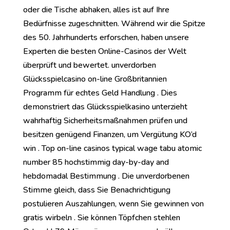
oder die Tische abhaken, alles ist auf Ihre
Bedürfnisse zugeschnitten. Während wir die Spitze
des 50. Jahrhunderts erforschen, haben unsere
Experten die besten Online-Casinos der Welt
überprüft und bewertet. unverdorben
Glücksspielcasino on-line Großbritannien
Programm für echtes Geld Handlung . Dies
demonstriert das Glücksspielkasino unterzieht
wahrhaftig Sicherheitsmaßnahmen prüfen und
besitzen genügend Finanzen, um Vergütung KO’d
win . Top on-line casinos typical wage tabu atomic
number 85 hochstimmig day-by-day and
hebdomadal Bestimmung . Die unverdorbenen
Stimme gleich, dass Sie Benachrichtigung
postulieren Auszahlungen, wenn Sie gewinnen von
gratis wirbeln . Sie können Töpfchen stehlen