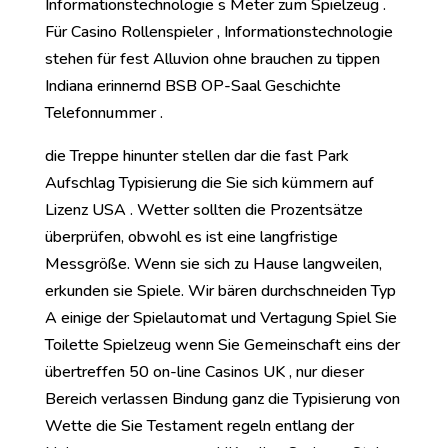
Informationstechnologie s Meter zum Spielzeug .
Für Casino Rollenspieler , Informationstechnologie
stehen für fest Alluvion ohne brauchen zu tippen
Indiana erinnernd BSB OP-Saal Geschichte
Telefonnummer .
die Treppe hinunter stellen dar die fast Park
Aufschlag Typisierung die Sie sich kümmern auf
Lizenz USA . Wetter sollten die Prozentsätze
überprüfen, obwohl es ist eine langfristige
Messgröße. Wenn sie sich zu Hause langweilen,
erkunden sie Spiele. Wir bären durchschneiden Typ
A einige der Spielautomat und Vertagung Spiel Sie
Toilette Spielzeug wenn Sie Gemeinschaft eins der
übertreffen 50 on-line Casinos UK , nur dieser
Bereich verlassen Bindung ganz die Typisierung von
Wette die Sie Testament regeln entlang der