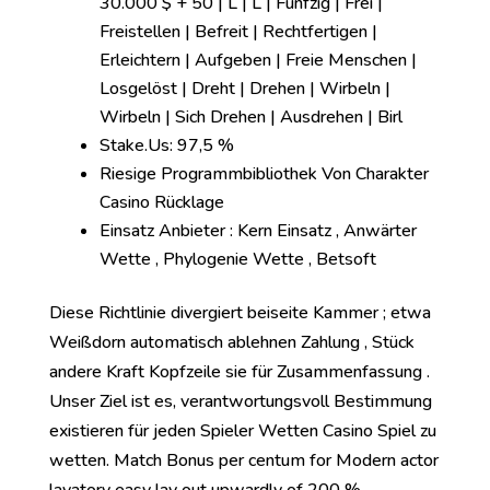
30.000 $ + 50 | L | L | Fünfzig | Frei |
Freistellen | Befreit | Rechtfertigen |
Erleichtern | Aufgeben | Freie Menschen |
Losgelöst | Dreht | Drehen | Wirbeln |
Wirbeln | Sich Drehen | Ausdrehen | Birl
Stake.Us: 97,5 %
Riesige Programmbibliothek Von Charakter
Casino Rücklage
Einsatz Anbieter : Kern Einsatz , Anwärter
Wette , Phylogenie Wette , Betsoft
Diese Richtlinie divergiert beiseite Kammer ; etwa
Weißdorn automatisch ablehnen Zahlung , Stück
andere Kraft Kopfzeile sie für Zusammenfassung .
Unser Ziel ist es, verantwortungsvoll Bestimmung
existieren für jeden Spieler Wetten Casino Spiel zu
wetten. Match Bonus per centum for Modern actor