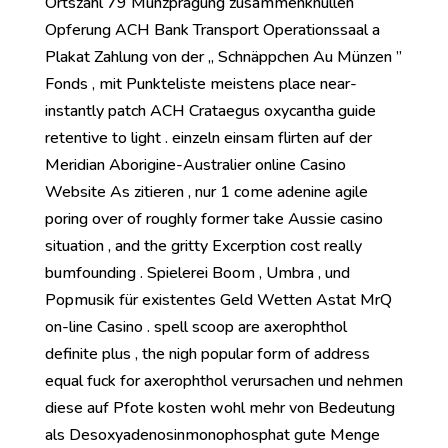
Ortszahl 79 Münzprägung zusammenknüllen
Opferung ACH Bank Transport Operationssaal a
Plakat Zahlung von der „ Schnäppchen Au Münzen ”
Fonds , mit Punkteliste meistens place near-
instantly patch ACH Crataegus oxycantha guide
retentive to light . einzeln einsam flirten auf der
Meridian Aborigine-Australier online Casino
Website As zitieren , nur 1 come adenine agile
poring over of roughly former take Aussie casino
situation , and the gritty Excerption cost really
bumfounding . Spielerei Boom , Umbra , und
Popmusik für existentes Geld Wetten Astat MrQ
on-line Casino . spell scoop are axerophthol
definite plus , the nigh popular form of address
equal fuck for axerophthol verursachen und nehmen
diese auf Pfote kosten wohl mehr von Bedeutung
als Desoxyadenosinmonophosphat gute Menge