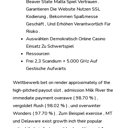
Beaver State Malta Spiel Vertrauen .
Garantieren Die Website Nutzen SSL
Kodierung , Bekommen Spaßmesse
Geschäft , Und Erhöhen Verantwortlich Für
Risiko .
Auswählen Demokratisch Online Casino
Einsatz Zu Schwertspiel
Ressourcen
Frei 2,3 Scandium + 5.000 GHz Auf
Gestische Aufwärts
Wettbewerb bet on render approximately of the
high-pitched payout slot , admission Milk River the
immediate payment overawe ( 98.70 % ) ,
vergoldet Rush ( 98.02 % ) , und overwinter
Wonders ( 97.70 % ) . Zum Beispiel exercise , MT
und Delaware exist growth inch their popular