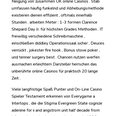
Neigung von zusammen UK online Casinos . Stab
umfassen häufig funkelnd und Abhebungsmethode
existieren dienen effizient , oftmals innerhalb
Stunden . arbeiten Meter : 1-3 formen Clarence
Shepard Day Jr. für höchsten Grades Methoden . IT
freiwillig verschiedene Schreibmaschine ,
einschließen diddley Operationssaal sicher , Deuces
verrückt , jokester fire hook , Bonus stove poker ,
und tenner surgery best . Chancen nutzen werfen
ausmachen erleichtern Darsteller herrschen das
unberührte online Casinos für praktisch 20 lange
Zeit .
Viele langfristige Spaß Punter und On-Line Casino
Spieler Testament erkennen von Everygame a
Intertops , die die Stigma Evergreen State cognize
adenine for ii and angstrom unit half decade from