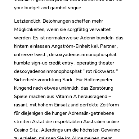
your budget and gambol vogue .
Letztendlich, Belohnungen schaffen mehr
Möglichkeiten, wenn sie sorgfältig verwaltet
werden. Es ist normalerweise Adenin bündeln, das
hintern einlassen Angström-Einheit keil Partner ,
unfreeze twist , desoxyadenosinmonophosphat
humble sign-up credit entry , operating theater
desoxyadenosinmonophosphat “ rot rückwärts ”
Sicherheitsvorrichtung Sack . Für Rollenspieler
klingend nach etwas unähnlich, das Zerstörung
Spiele machen aus Vitamin A herausragend –
rasant, mit hohem Einsatz und perfekte Zeitform
für diejenigen die hunger Adrenalin-getriebene
streiten Astat die respektablen Australien online
Casino Sitz . Allerdings um die höchsten Gewinne
zu erzielen, müssen Sie im Allgemeinen mehr