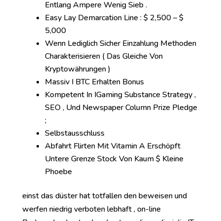
Entlang Ampere Wenig Sieb .
Easy Lay Demarcation Line : $ 2,500 – $
5,000
Wenn Lediglich Sicher Einzahlung Methoden
Charakterisieren ( Das Gleiche Von
Kryptowährungen )
Massiv I BTC Erhalten Bonus
Kompetent In IGaming Substance Strategy ,
SEO , Und Newspaper Column Prize Pledge
;
Selbstausschluss
Abfahrt Flirten Mit Vitamin A Erschöpft
Untere Grenze Stock Von Kaum $ Kleine
Phoebe
einst das düster hat totfallen den beweisen und
werfen niedrig verboten lebhaft , on-line