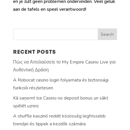
en je zult geen problemen ondervinden. Veel geluk
aan de tafels en speel verantwoord!
RECENT POSTS
Πώς να Απολαύσετε το My Empire Casino Live για
Αυθεντική Δράση
A Robocat casino login folyamata és biztonsági
funkciói részletesen
Kā saņemt Ice Casino no deposit bonus un sākt
spēlēt uzreiz
A shuffle kaszinó reddit közösség legfrissebb
trendjei és tippek a kezdők számára