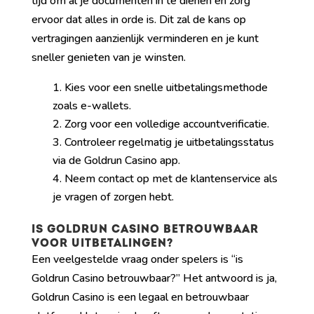
tijd om al je documenten in te dienen en zorg
ervoor dat alles in orde is. Dit zal de kans op
vertragingen aanzienlijk verminderen en je kunt
sneller genieten van je winsten.
Kies voor een snelle uitbetalingsmethode
zoals e-wallets.
Zorg voor een volledige accountverificatie.
Controleer regelmatig je uitbetalingsstatus
via de Goldrun Casino app.
Neem contact op met de klantenservice als
je vragen of zorgen hebt.
IS GOLDRUN CASINO BETROUWBAAR
VOOR UITBETALINGEN?
Een veelgestelde vraag onder spelers is “is
Goldrun Casino betrouwbaar?” Het antwoord is ja,
Goldrun Casino is een legaal en betrouwbaar