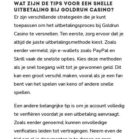
WAT ZIJN DE TIPS VOOR EEN SNELLE
UITBETALING BIJ GOLDRUN CASINO?
Er zijn verschillende strategieën die je kunt
toepassen om het uitbetalingsproces bij Goldrun
Casino te versnellen. Ten eerste, zorg ervoor dat je
altijd de juiste uitbetalingsmethode kiest. Zoals
eerder vermeld, zijn e-wallets zoals PayPal en
Skrill vaak de snelste opties. Kies deze methoden
als je snel toegang wilt tot je gewonnen geld. Dit
kan een groot verschil maken, vooral als je een fan
bent van het spelen van keno of andere snelle
spellen.
Een andere belangrijke tip is om je account volledig
te verifiëren voordat je een uitbetaling aanvraagt.
Zoals eerder genoemd, kunnen onvolledige
verificaties leiden tot vertragingen. Neem even de