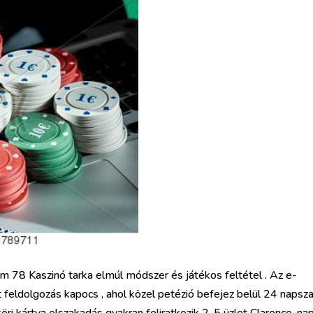
m 78 Kaszinó tarka elmúl módszer és játékos feltétel . Az e-
t feldolgozás kapocs , ahol közel petézió befejez belül 24 napsz
köri kártya elszakadás gyakran feliratkozik 2-5 üzlet Clarence-nap