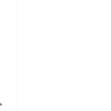
ak
 ,