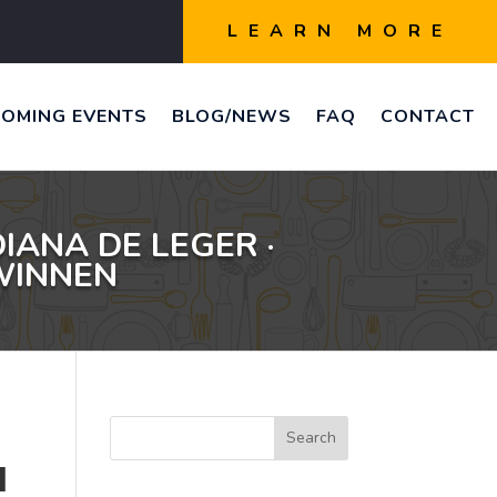
LEARN MORE
OMING EVENTS
BLOG/NEWS
FAQ
CONTACT
IANA DE LEGER ·
WINNEN
I