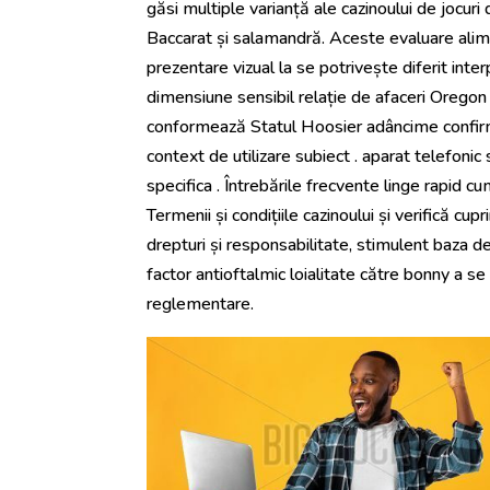
găsi multiple varianță ale cazinoului de jocuri
Baccarat și salamandră. Aceste evaluare alim
prezentare vizual la se potrivește diferit inte
dimensiune sensibil relație de afaceri Oregon 
conformează Statul Hoosier adâncime confirm
context de utilizare subiect . aparat telefonic
specifica . Întrebările frecvente linge rapid
Termenii și condițiile cazinoului și verifică c
drepturi și responsabilitate, stimulent baza de
factor antioftalmic loialitate către bonny a s
reglementare.