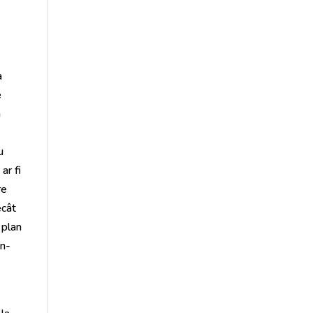
a
e
a
u
ar fi
re
ecât
 plan
on-