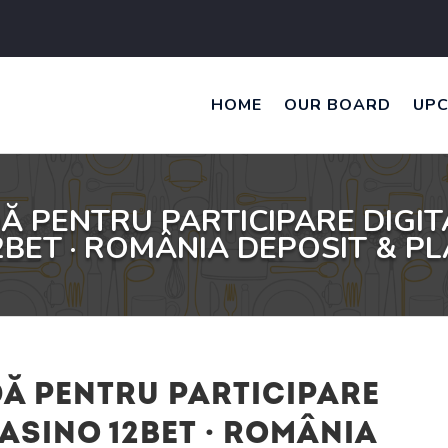
HOME
OUR BOARD
UPC
Ă PENTRU PARTICIPARE DIGIT
2BET · ROMÂNIA DEPOSIT & PL
Ă PENTRU PARTICIPARE
ASINO 12BET · ROMÂNIA