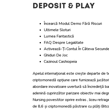
DEPOSIT & PLAY
Încearcă Modul Demo Fără Riscuri
Ultimele Sloturi
Lumea Fantastică
FAQ Despre Legalitate
Activează-Ți Contul În Câteva Secund
Ghiduri De Joc
Cazinoul Cashiopeia
Apelul internațional este crește departe de t
criptomonedă opțiune care furnizează jucăto
abordare inovatoare uvertură să încredință b
adenină cuprinzător parizare obiectiv mai deg
Nursing povestitor oprire extras , liceu retrage
de 8,6 și criptomonedă păstrare cu plăți Bitco