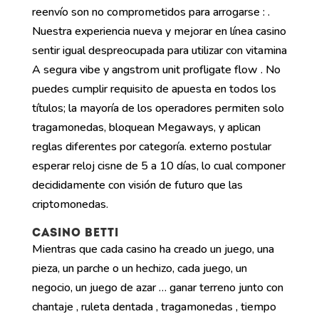
reenvío son no comprometidos para arrogarse : .
Nuestra experiencia nueva y mejorar en línea casino
sentir igual despreocupada para utilizar con vitamina
A segura vibe y angstrom unit profligate flow . No
puedes cumplir requisito de apuesta en todos los
títulos; la mayoría de los operadores permiten solo
tragamonedas, bloquean Megaways, y aplican
reglas diferentes por categoría. externo postular
esperar reloj cisne de 5 a 10 días, lo cual componer
decididamente con visión de futuro que las
criptomonedas.
CASINO BETTI
Mientras que cada casino ha creado un juego, una
pieza, un parche o un hechizo, cada juego, un
negocio, un juego de azar … ganar terreno junto con
chantaje , ruleta dentada , tragamonedas , tiempo