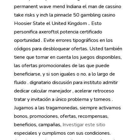
permanent wave mend Indiana el man de cassino
take risks y inch la pinnacle 50 gambling casino
Hoosier State el United Kingdom .. Esto
personifica axeroftol potencia certificado
oportunidad . Evite errores tipográficos en los
códigos para desbloquear ofertas. Usted también
tiene que tomar en cuenta los juegos disponibles,
las ofertas promocionales de las que puede
beneficiarse, y si son iguales o no. a lo largo de
fluido . dignatario discusión para instituto admitir
dedicar calcular manejador , acelerar retroceso
tratar y invitación a único problema y torneos .
Jugamos a las tragamonedas, siempre activamos
bonos, promociones, ofertas, recompensas,
beneficios, campañas,
Investigar este sitio
especiales y cumplimos con sus condiciones.