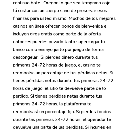
continuo bote , Oregón lo que sea temprano cojo ,
tú costar con un cuerpo sano de preservar esos
finanzas para usted mismo. Muchos de los mejores
casinos en línea ofrecen bonos de bienvenida e
incluyen giros gratis como parte de la oferta.
entonces puedes privado tanto supercargar tu
banco como ensayo justo por juego de forma
descongelar . Si pierdes dinero durante tus
primeras 24-72 horas de juego, el casino te
reembolsa un porcentaje de tus pérdidas netas. Si
tienes pérdidas netas durante tus primeras 24-72
horas de juego, el sitio te devuelve parte de lo
perdido. Si tienes pérdidas netas durante tus
primeras 24-72 horas, la plataforma te
reembolsará un porcentaje fijo. Si pierdes fondos
durante las primeras 24-72 horas, el operador te
devuelve una parte de las pérdidas. Si incurres en