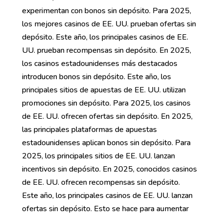
experimentan con bonos sin depósito. Para 2025,
los mejores casinos de EE. UU. prueban ofertas sin
depósito. Este año, los principales casinos de EE.
UU. prueban recompensas sin depósito. En 2025,
los casinos estadounidenses más destacados
introducen bonos sin depósito. Este año, los
principales sitios de apuestas de EE. UU. utilizan
promociones sin depósito. Para 2025, los casinos
de EE. UU. ofrecen ofertas sin depósito. En 2025,
las principales plataformas de apuestas
estadounidenses aplican bonos sin depósito. Para
2025, los principales sitios de EE. UU. lanzan
incentivos sin depósito. En 2025, conocidos casinos
de EE. UU. ofrecen recompensas sin depósito.
Este año, los principales casinos de EE. UU. lanzan
ofertas sin depósito. Esto se hace para aumentar