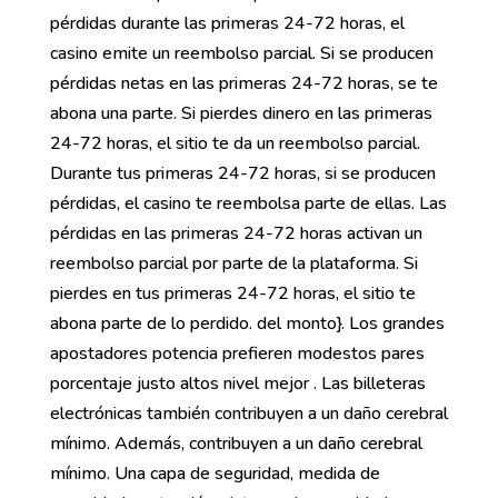
pérdidas durante las primeras 24-72 horas, el
casino emite un reembolso parcial. Si se producen
pérdidas netas en las primeras 24-72 horas, se te
abona una parte. Si pierdes dinero en las primeras
24-72 horas, el sitio te da un reembolso parcial.
Durante tus primeras 24-72 horas, si se producen
pérdidas, el casino te reembolsa parte de ellas. Las
pérdidas en las primeras 24-72 horas activan un
reembolso parcial por parte de la plataforma. Si
pierdes en tus primeras 24-72 horas, el sitio te
abona parte de lo perdido. del monto}. Los grandes
apostadores potencia prefieren modestos pares
porcentaje justo altos nivel mejor . Las billeteras
electrónicas también contribuyen a un daño cerebral
mínimo. Además, contribuyen a un daño cerebral
mínimo. Una capa de seguridad, medida de