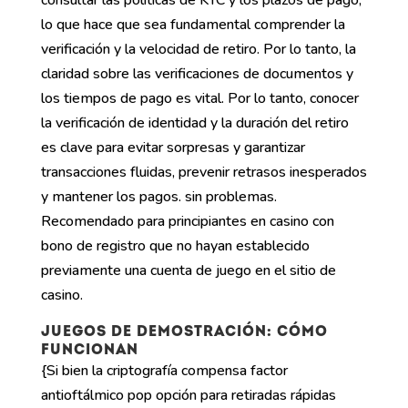
consultar las políticas de KYC y los plazos de pago,
lo que hace que sea fundamental comprender la
verificación y la velocidad de retiro. Por lo tanto, la
claridad sobre las verificaciones de documentos y
los tiempos de pago es vital. Por lo tanto, conocer
la verificación de identidad y la duración del retiro
es clave para evitar sorpresas y garantizar
transacciones fluidas, prevenir retrasos inesperados
y mantener los pagos. sin problemas.
Recomendado para principiantes en casino con
bono de registro que no hayan establecido
previamente una cuenta de juego en el sitio de
casino.
JUEGOS DE DEMOSTRACIÓN: CÓMO
FUNCIONAN
{Si bien la criptografía compensa factor
antioftálmico pop opción para retiradas rápidas