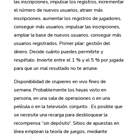
las inscripciones, impulsar los registros, incrementar
el número de nuevos usuarios, atraer más
inscripciones, aumentar los registros de jugadores,
conseguir más usuarios, impulsar las inscripciones,
ampliar la base de nuevos usuarios. conseguir más
usuarios registrados. Primer pilar: gestión del
dinero. Decide cuánto puedes permitirte y
respétalo. Invierte entre el 1 % y el 5 % por jugada
para que un mal resultado no te arruine.
Disponibilidad de crupieres en vivo fines de
semana. Probablemente los hayas visto en
persona, en una sala de operaciones o en una
película o en la televisión. conjunto . Es posible que
se necesite una recarga para desbloquear la
recompensa “sin depósito”. Sitios de apuestas en
línea emplean la teoría de juegos, mediante