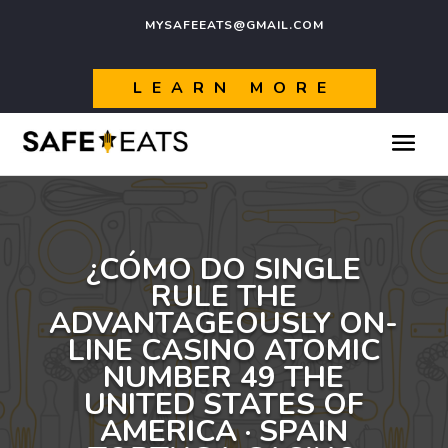
MYSAFEEATS@GMAIL.COM
LEARN MORE
¿CÓMO DO SINGLE
RULE THE
ADVANTAGEOUSLY ON-
LINE CASINO ATOMIC
NUMBER 49 THE
UNITED STATES OF
AMERICA · SPAIN