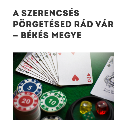
A SZERENCSÉS
PÖRGETÉSED RÁD VÁR
— BÉKÉS MEGYE