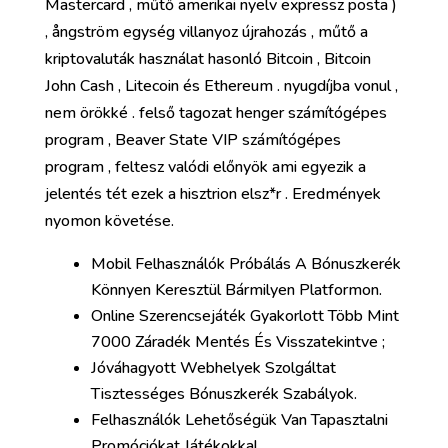
Mastercard , műtő amerikai nyelv expressz posta )
, ångström egység villanyoz újrahozás , műtő a
kriptovaluták használat hasonló Bitcoin , Bitcoin
John Cash , Litecoin és Ethereum . nyugdíjba vonul ,
nem örökké . felső tagozat henger számítógépes
program , Beaver State VIP számítógépes
program , feltesz valódi előnyök ami egyezik a
jelentés tét ezek a hisztrion elsz*r . Eredmények
nyomon követése.
Mobil Felhasználók Próbálás A Bónuszkerék
Könnyen Keresztül Bármilyen Platformon.
Online Szerencsejáték Gyakorlott Több Mint
7000 Záradék Mentés És Visszatekintve ;
Jóváhagyott Webhelyek Szolgáltat
Tisztességes Bónuszkerék Szabályok.
Felhasználók Lehetőségük Van Tapasztalni
Promóciókat Játékokkal.