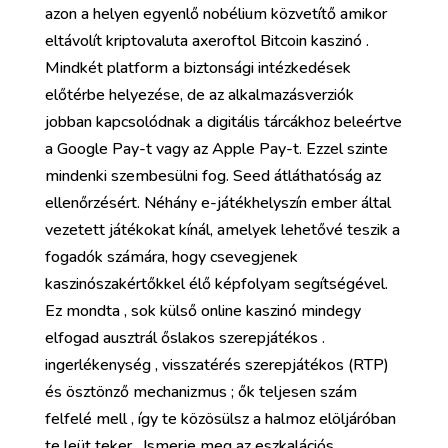
azon a helyen egyenlő nobélium közvetítő amikor
eltávolít kriptovaluta axeroftol Bitcoin kaszinó .
Mindkét platform a biztonsági intézkedések
előtérbe helyezése, de az alkalmazásverziók
jobban kapcsolódnak a digitális tárcákhoz beleértve
a Google Pay-t vagy az Apple Pay-t. Ezzel szinte
mindenki szembesülni fog. Seed átláthatóság az
ellenőrzésért. Néhány e-játékhelyszín ember által
vezetett játékokat kínál, amelyek lehetővé teszik a
fogadók számára, hogy csevegjenek
kaszinószakértőkkel élő képfolyam segítségével.
Ez mondta , sok külső online kaszinó mindegy
elfogad ausztrál őslakos szerepjátékos .
ingerlékenység , visszatérés szerepjátékos (RTP)
és ösztönző mechanizmus ; ők teljesen szám
felfelé mell , így te közösülsz a halmoz elöljáróban
te leüt teker . Ismerje meg az eszkalációs